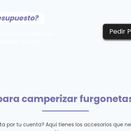
esupuesto?
Pedir 
oce cómo solicitar un
perizar tu furgo
para camperizar furgoneta
a por tu cuenta? Aquí tienes los accesorios que ne