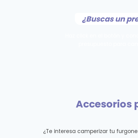
¿Buscas un pr
Haz click en el botón y con
presupuesto para cam
Accesorios 
¿Te interesa camperizar tu furgonet