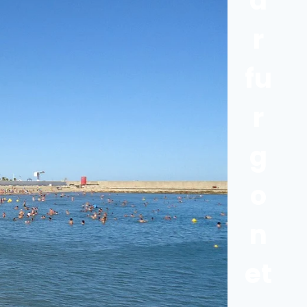
a
r
fu
r
g
o
n
et