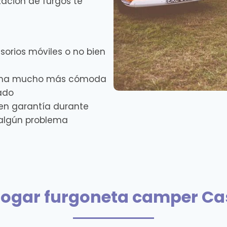
ación de furgos te
sorios móviles o no bien
forma mucho más cómoda
ado
en garantía durante
s algún problema
ogar furgoneta camper Cas