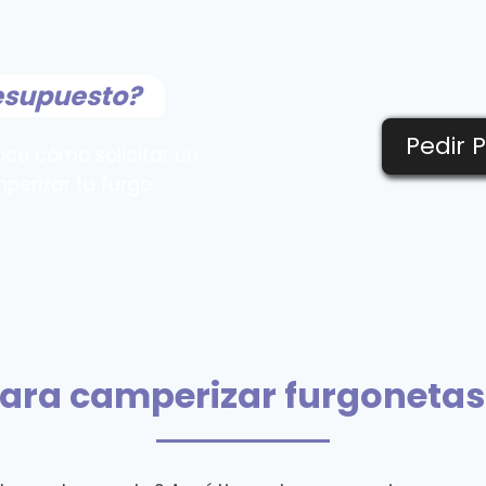
esupuesto?
Pedir 
oce cómo solicitar un
perizar tu furgo
ara camperizar furgonetas