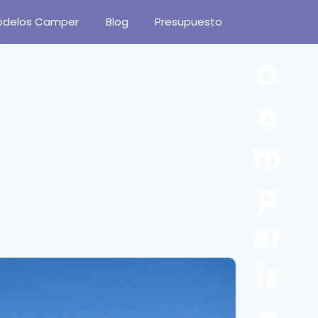
odelos Camper
Blog
Presupuesto
C
a
m
p
er
iz