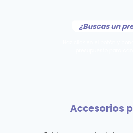
¿Buscas un pr
Haz click en el botón y con
presupuesto para cam
Accesorios p